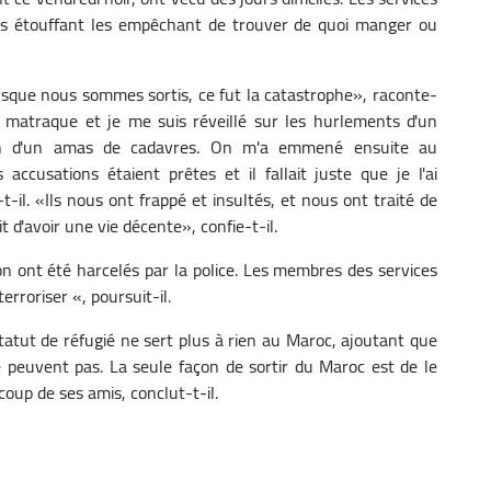
us étouffant les empêchant de trouver de quoi manger ou
lorsque nous sommes sortis, ce fut la catastrophe», raconte-
e matraque et je me suis réveillé sur les hurlements d'un
oin d'un amas de cadavres. On m'a emmené ensuite au
 accusations étaient prêtes et il fallait juste que je l'ai
il. «Ils nous ont frappé et insultés, et nous ont traité de
 d'avoir une vie décente», confie-t-il.
on ont été harcelés par la police. Les membres des services
erroriser «, poursuit-il.
atut de réfugié ne sert plus à rien au Maroc, ajoutant que
 peuvent pas. La seule façon de sortir du Maroc est de le
coup de ses amis, conclut-t-il.