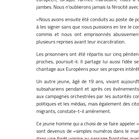
jambes. Nous n'oublierons jamais la férocité avec l
«Nous avons ensuite été conduits au poste de po
à les signer sans que nous puissions en lire le c
commis et nous ont emprisonnés abusivement»,
plusieurs reprises avant leur incarcération.
Les prisonniers ont été répartis sur cinq pénite
proches, poursuit-il. Il partage lui aussi l'idée
chantage aux Européens pour ses propres intérêt
Un autre jeune, âgé de 19 ans, vivant aujourd'h
subsahariens pendant et après ces événements,
aux campagnes orchestrées par les autorités con
politiques et les médias, mais également des ci
migrants, constate-t-il amèrement.
Ce jeune homme qui a choisi de se faire appeler 
sont devenus de «simples numéros dans le march
dans une forêt voisine au passage frontalier avant