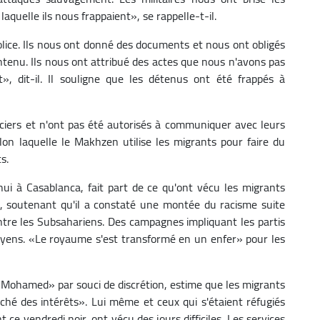
aquelle ils nous frappaient», se rappelle-t-il.
lice. Ils nous ont donné des documents et nous ont obligés
ontenu. Ils nous ont attribué des actes que nous n'avons pas
 dit-il. Il souligne que les détenus ont été frappés à
nciers et n'ont pas été autorisés à communiquer avec leurs
 selon laquelle le Makhzen utilise les migrants pour faire du
s.
ui à Casablanca, fait part de ce qu'ont vécu les migrants
 soutenant qu'il a constaté une montée du racisme suite
tre les Subsahariens. Des campagnes impliquant les partis
toyens. «Le royaume s'est transformé en un enfer» pour les
«Mohamed» par souci de discrétion, estime que les migrants
é des intérêts». Lui même et ceux qui s'étaient réfugiés
 ce vendredi noir, ont vécu des jours difficiles. Les services