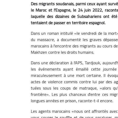
Des migrants soudanais, parmi ceux ayant survécu
le Maroc et l'Espagne, le 24 juin 2022, racont
laquelle des dizaines de Subsahariens ont été 
tentaient de passer en territoire espagnol.
Dans un roman intitulé «le vendredi de la mort»,
du massacre, a documenté les graves dépasse
marocains à l'encontre des migrants au cours de 
Makhzen contre les droits humains.
Dans une déclaration à l'APS, Tardjouk, aujourd
les événements ayant émaillé cette journée 
miraculeusement à une mort certaine. Il évoqu
actes de violence commis contre lui par des ag
tuées sous les coups de matraque, «alors qu'e
frontière». Les plus chanceux d'entre ces mig
longues années en prison, raconte-t-il encore.
Les agents marocains «nous ont affrontés avec
vous couper le souffle et de vous paralyser, 