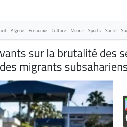
Aller
au
contenu
principal
in navigation
ueil
Algérie
Economie
Culture
Monde
Sports
Santé
Soc
ants sur la brutalité des s
d des migrants subsahari