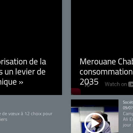
orisation de la
Merouane Chaba
 un levier de
consommation é
ique »
2035
Catégo
Sociét
09/07
e de vœux à 12 choix pour
Camp
iers
Ali 
jour