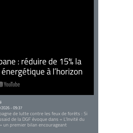
ne : réduire de 15% la
nergétique à l’horizon
rie
é
/2026 - 09:37
agne de lutte contre les feux de forêts : Si
Essaid de la DGF évoque dans « L'Invité du
 » un premier bilan encourageant