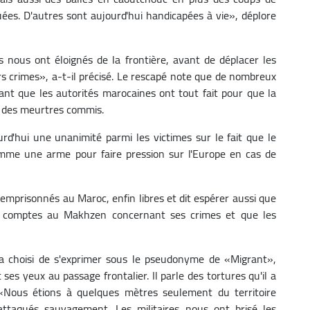
ées. D'autres sont aujourd'hui handicapées à vie», déplore
s nous ont éloignés de la frontière, avant de déplacer les
urs crimes», a-t-il précisé. Le rescapé note que de nombreux
ant que les autorités marocaines ont tout fait pour que la
 des meurtres commis.
rd'hui une unanimité parmi les victimes sur le fait que le
mme une arme pour faire pression sur l'Europe en cas de
s emprisonnés au Maroc, enfin libres et dit espérer aussi que
es comptes au Makhzen concernant ses crimes et que les
a choisi de s'exprimer sous le pseudonyme de «Migrant»,
es yeux au passage frontalier. Il parle des tortures qu'il a
. «Nous étions à quelques mètres seulement du territoire
ttaqués sauvagement. Les militaires nous ont brisé les