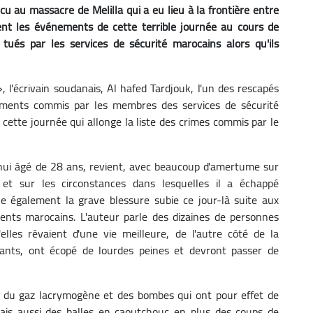
 au massacre de Melilla qui a eu lieu à la frontière entre
ent les événements de cette terrible journée au cours de
tués par les services de sécurité marocains alors qu'ils
 l'écrivain soudanais, Al hafed Tardjouk, l'un des rescapés
ments commis par les membres des services de sécurité
cette journée qui allonge la liste des crimes commis par le
'hui âgé de 28 ans, revient, avec beaucoup d'amertume sur
et sur les circonstances dans lesquelles il a échappé
e également la grave blessure subie ce jour-là suite aux
ents marocains. L'auteur parle des dizaines de personnes
lles rêvaient d'une vie meilleure, de l'autre côté de la
rants, ont écopé de lourdes peines et devront passer de
 du gaz lacrymogène et des bombes qui ont pour effet de
mais aussi des balles en caoutchouc en plus des coups de