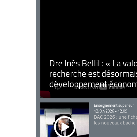
Dre Inès Bellil : « La val
recherche est désormais
développement économ
Catégorie
Enseignement supérieur
12/07/2026 - 12:09
BAC 2026 : une fich
les nouveaux bachel