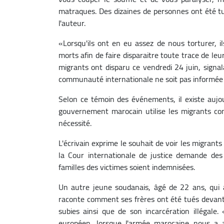
matraques. Des dizaines de personnes ont été tu
l'auteur.
«Lorsqu'ils ont en eu assez de nous torturer, il
morts afin de faire disparaitre toute trace de le
migrants ont disparu ce vendredi 24 juin, signal
communauté internationale ne soit pas informée
Selon ce témoin des événements, il existe aujou
gouvernement marocain utilise les migrants co
nécessité.
L'écrivain exprime le souhait de voir les migrant
la Cour internationale de justice demande d
familles des victimes soient indemnisées.
Un autre jeune soudanais, âgé de 22 ans, qui 
raconte comment ses frères ont été tués devant s
subies ainsi que de son incarcération illégale
européen, lorsque l'armée marocaine nous a a