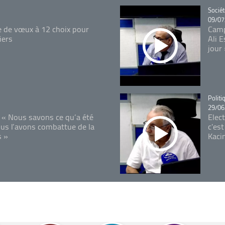
Catégo
Sociét
09/07
e de vœux à 12 choix pour
Camp
iers
Ali 
jour
Catégo
Politi
29/06
 « Nous savons ce qu’a été
Elec
ous l’avons combattue de la
c'est
s »
Kaci