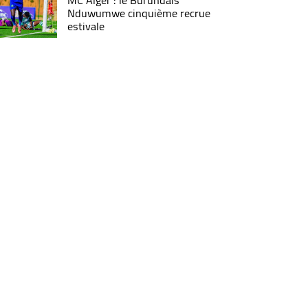
MC Alger : le Burundais
Nduwumwe cinquième recrue
estivale