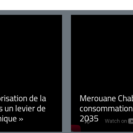
orisation de la
Merouane Chaba
 un levier de
consommation é
ique »
2035