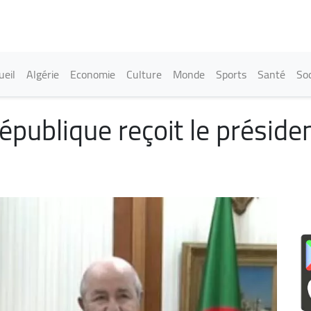
Aller
au
contenu
principal
in navigation
ueil
Algérie
Economie
Culture
Monde
Sports
Santé
Soc
République reçoit le présid