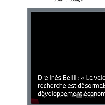
d’Oum El Bouaghi
Dre Inès Bellil : « La val
recherche est désormais
développement économ