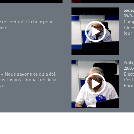
Catégo
Sociét
09/07
e de vœux à 12 choix pour
Camp
iers
Ali 
jour
Catégo
Politi
29/06
 « Nous savons ce qu’a été
Elec
ous l’avons combattue de la
c'est
s »
Kaci