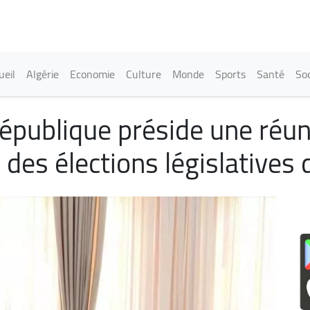
Aller
au
contenu
principal
in navigation
ueil
Algérie
Economie
Culture
Monde
Sports
Santé
Soc
République préside une réu
des élections législatives d