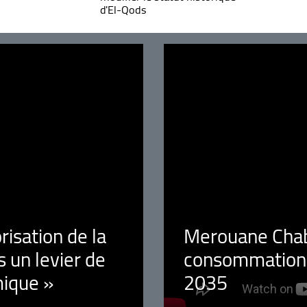
d'El-Qods
orisation de la
Merouane Chaba
 un levier de
consommation é
ique »
2035