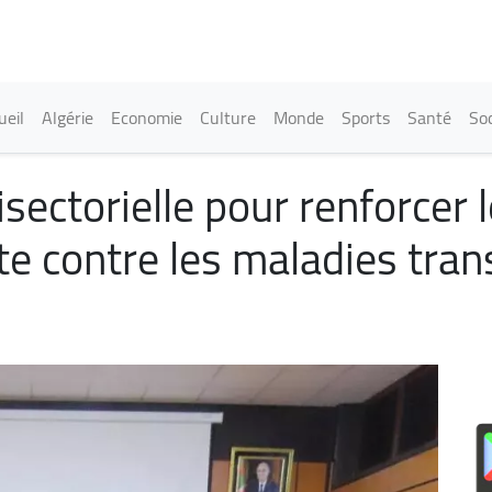
Aller
au
contenu
principal
in navigation
ueil
Algérie
Economie
Culture
Monde
Sports
Santé
Soc
isectorielle pour renforce
tte contre les maladies tra