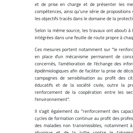
et de prise en charge et de présenter les mes
compétences, ainsi qu'une série de propositions vi
les objectifs tracés dans le domaine de la protect
Selon la même source, les travaux ont abouti à l
intégrées dans une feuille de route propre à chaq
Ces mesures portent notamment sur "le renforcem
en place d'un mécanisme permanent de concert
concernés, l'amélioration de l'échange des inf
épidémiologiques afin de faciliter la prise de déci
campagnes de sensibilisation au profit des ci
éducatifs et de la société civile, outre la 
renforcement de la coopération entre les se
l'environnement".
Il s'agit également du "renforcement des capacit
cycles de formation continue au profit des prof
des maladies non transmissibles, notamment à tr
physique et de la lutte contre le tabagis