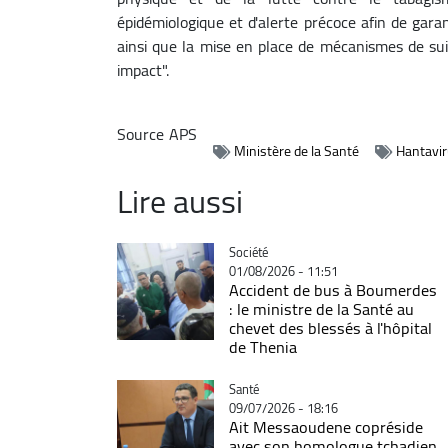
épidémiologique et d'alerte précoce afin de gara
ainsi que la mise en place de mécanismes de suiv
impact".
Source
APS
Ministère de la Santé
Hantavir
Lire aussi
Catégorie
Société
01/08/2026 - 11:51
Accident de bus à Boumerdes
: le ministre de la Santé au
chevet des blessés à l'hôpital
de Thenia
Catégorie
Santé
09/07/2026 - 18:16
Ait Messaoudene copréside
avec son homologue tchadien