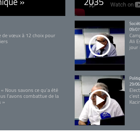
ique »
2035
Catégo
Sociét
09/07
e de vœux à 12 choix pour
Camp
iers
Ali 
jour
Catégo
Politi
29/06
 « Nous savons ce qu’a été
Elec
ous l’avons combattue de la
c'est
s »
Kaci