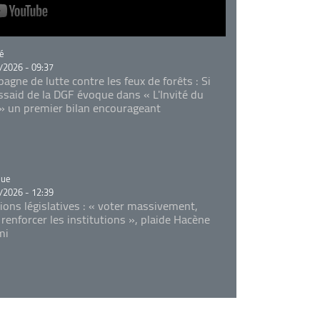
rie
é
/2026 - 09:37
agne de lutte contre les feux de forêts : Si
Essaid de la DGF évoque dans « L'Invité du
 » un premier bilan encourageant
rie
que
/2026 - 12:39
tions législatives : « voter massivement,
 renforcer les institutions », plaide Hacène
mi