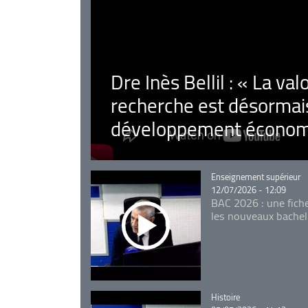
Dre Inès Bellil : « La val
recherche est désormais
développement économ
Catégorie
Enseignement supérieur
12/07/2026 - 12:09
BAC 2026 : une fich
les nouveaux bachel
Catégorie
Histoire