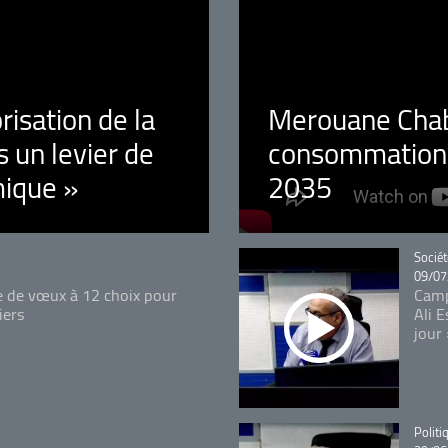
orisation de la
Merouane Chaba
 un levier de
consommation é
ique »
2035
Catégo
Sociét
09/07
e de vœux à 12 choix pour
Camp
iers
Ali 
jour
Catégo
Politi