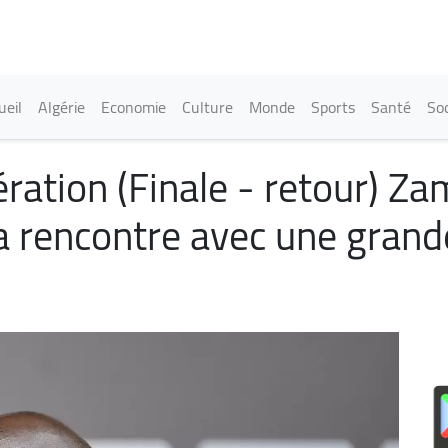
Aller
au
contenu
principal
in navigation
ueil
Algérie
Economie
Culture
Monde
Sports
Santé
Soc
ration (Finale - retour) Z
a rencontre avec une grand