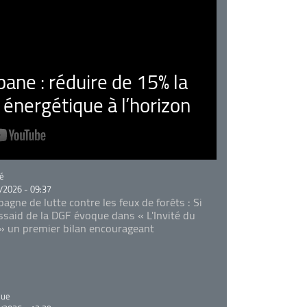
ne : réduire de 15% la
nergétique à l’horizon
rie
é
/2026 - 09:37
agne de lutte contre les feux de forêts : Si
Essaid de la DGF évoque dans « L'Invité du
 » un premier bilan encourageant
rie
que