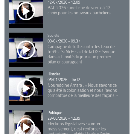
12/07/2026 - 12:09
BAC 2026 : une fiche de vœux à 12
choix pour les nouveaux bacheliers
Catégorie
Société
09/07/2026 - 09:37
Campagne de lutte contre les feux de
forêts : Si Ali Essaid de la DGF évoque
dans « L'Invité du jour » un premier
bilan encourageant
Catégorie
Histoire
05/07/2026 - 14:12
Noureddine Amara : « Nous savons ce
qu’a été la colonisation et nous l’avons
combattue de la meilleure des façons »
Catégorie
Politique
29/06/2026 - 12:39
Elections législatives : « voter
massivement, c'est renforcer les
institutions », plaide Hacène Kacimi