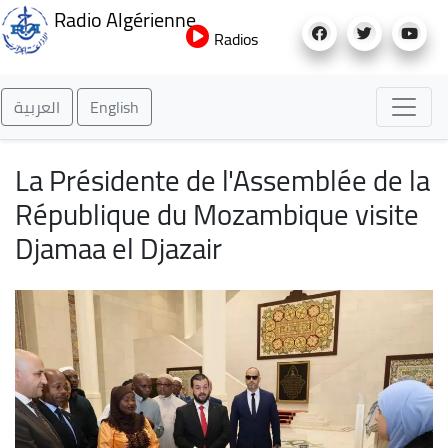
Aller
Radio Algérienne
au
Radios
contenu
principal
العربية
English
La Présidente de l'Assemblée de la
République du Mozambique visite
Djamaa el Djazair