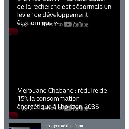
de la recherche est désormais un
levier de développement
économique »
Merouane Chabane : réduire de
15% la consommation
énergétique à l’horizon 2035
Catégorie
Enseignement supérieur