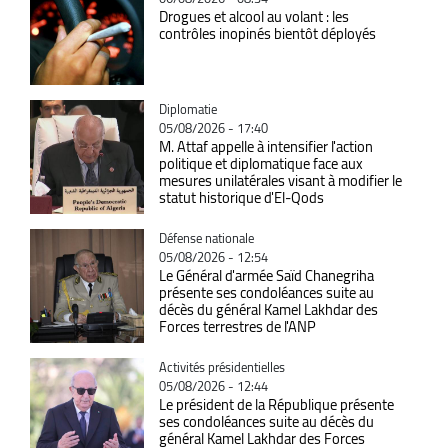
Drogues et alcool au volant : les
contrôles inopinés bientôt déployés
Catégorie
Diplomatie
05/08/2026 - 17:40
M. Attaf appelle à intensifier l'action
politique et diplomatique face aux
mesures unilatérales visant à modifier le
statut historique d'El-Qods
Catégorie
Défense nationale
05/08/2026 - 12:54
Le Général d'armée Saïd Chanegriha
présente ses condoléances suite au
décès du général Kamel Lakhdar des
Forces terrestres de l'ANP
Catégorie
Activités présidentielles
05/08/2026 - 12:44
Le président de la République présente
ses condoléances suite au décès du
général Kamel Lakhdar des Forces