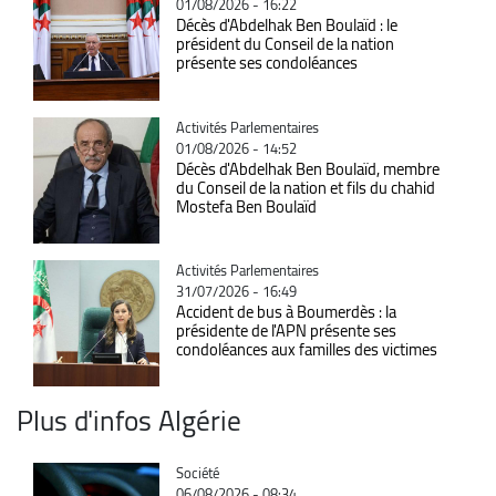
01/08/2026 - 16:22
Décès d'Abdelhak Ben Boulaïd : le
président du Conseil de la nation
présente ses condoléances
Catégorie
Activités Parlementaires
01/08/2026 - 14:52
Décès d'Abdelhak Ben Boulaïd, membre
du Conseil de la nation et fils du chahid
Mostefa Ben Boulaïd
Catégorie
Activités Parlementaires
31/07/2026 - 16:49
Accident de bus à Boumerdès : la
présidente de l'APN présente ses
condoléances aux familles des victimes
Plus d'infos Algérie
Catégorie
Société
06/08/2026 - 08:34