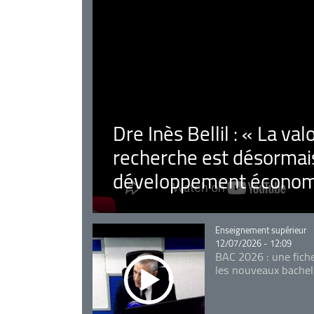
Dre Inès Bellil : « La val
recherche est désormais
développement économ
Catégorie
Enseignement supérieur
12/07/2026 - 12:09
BAC 2026 : une fich
les nouveaux bachel