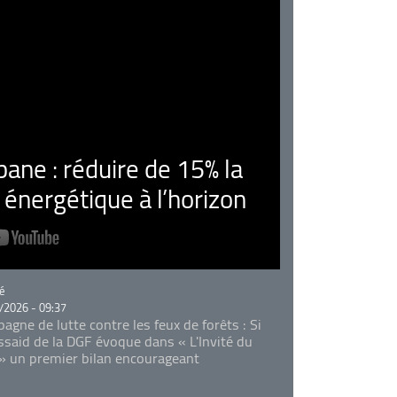
ne : réduire de 15% la
nergétique à l’horizon
rie
é
/2026 - 09:37
agne de lutte contre les feux de forêts : Si
Essaid de la DGF évoque dans « L'Invité du
 » un premier bilan encourageant