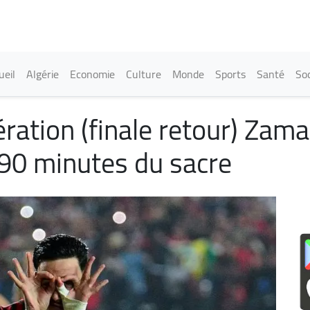
Aller
au
contenu
principal
in navigation
ueil
Algérie
Economie
Culture
Monde
Sports
Santé
Soc
ration (finale retour) Zam
 90 minutes du sacre