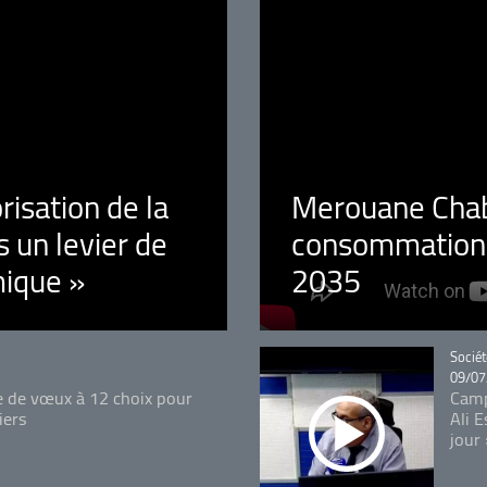
orisation de la
Merouane Chaba
 un levier de
consommation é
ique »
2035
Catégo
Sociét
09/07
e de vœux à 12 choix pour
Camp
iers
Ali 
jour