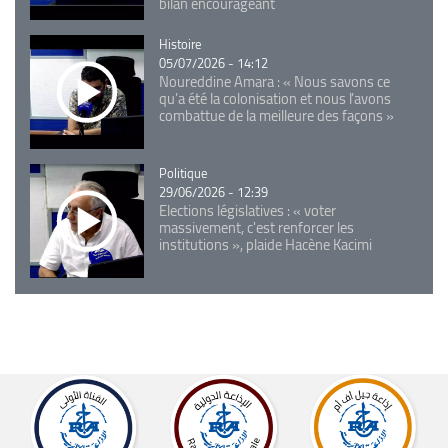
bilan encourageant
Catégorie
Histoire
05/07/2026 - 14:12
Noureddine Amara : « Nous savons ce
qu’a été la colonisation et nous l’avons
combattue de la meilleure des façons »
Catégorie
Politique
29/06/2026 - 12:39
Elections législatives : « voter
massivement, c'est renforcer les
institutions », plaide Hacène Kacimi