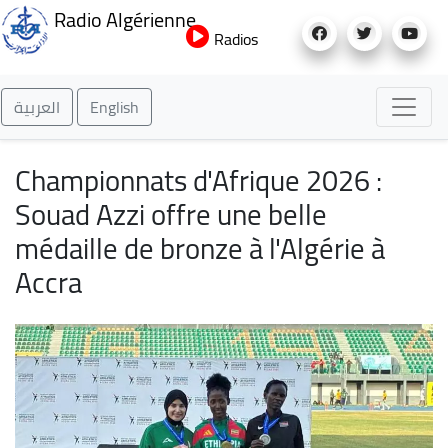
Aller
Radio Algérienne
au
Radios
contenu
principal
العربية
English
Championnats d'Afrique 2026 :
Souad Azzi offre une belle
médaille de bronze à l'Algérie à
Accra