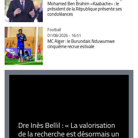
Mohamed Ben Brahim «Kaabache» : le
président de la République présente ses
condoléances
Catégorie
Football
07/08/2026 - 16:51
MC Alger : le Burundais Nduwumwe
cinquième recrue estivale
Dre Inès Bellil : « La valorisation
de la recherche est désormais un