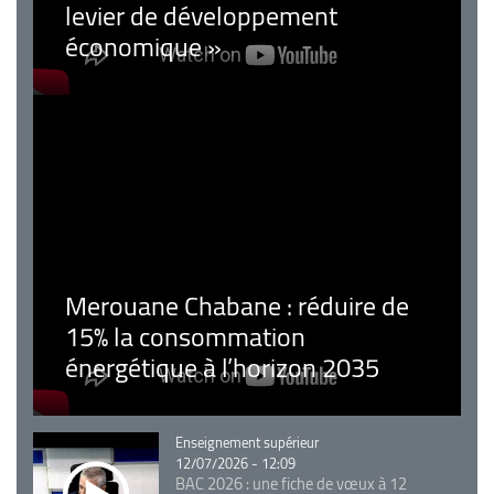
levier de développement
économique »
Merouane Chabane : réduire de
15% la consommation
énergétique à l’horizon 2035
Catégorie
Enseignement supérieur
12/07/2026 - 12:09
BAC 2026 : une fiche de vœux à 12