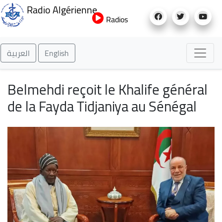
Aller
Radio Algérienne
au
Radios
contenu
principal
العربية
English
Belmehdi reçoit le Khalife général
de la Fayda Tidjaniya au Sénégal