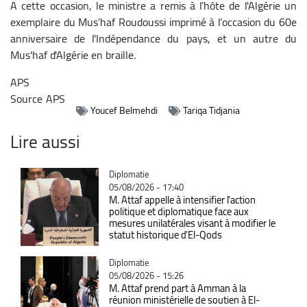
A cette occasion, le ministre a remis à l’hôte de l'Algérie un
exemplaire du Mus’haf Roudoussi imprimé à l’occasion du 60e
anniversaire de l'Indépendance du pays, et un autre du
Mus'haf d'Algérie en braille.
APS
Source
APS
Youcef Belmehdi
Tariqa Tidjania
Lire aussi
Catégorie
Diplomatie
05/08/2026 - 17:40
M. Attaf appelle à intensifier l'action
politique et diplomatique face aux
mesures unilatérales visant à modifier le
statut historique d'El-Qods
Catégorie
Diplomatie
05/08/2026 - 15:26
M. Attaf prend part à Amman à la
réunion ministérielle de soutien à El-