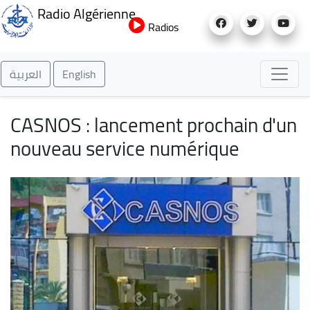
Aller
Radio Algérienne
au
Radios
contenu
principal
العربية
English
CASNOS : lancement prochain d'un
nouveau service numérique