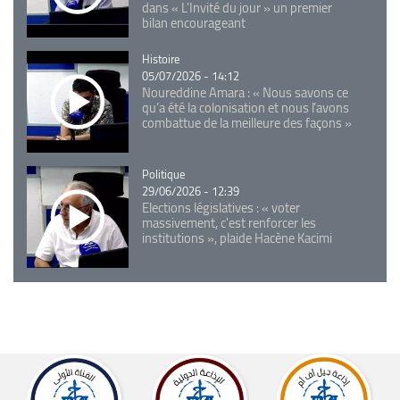
dans « L'Invité du jour » un premier
bilan encourageant
Catégorie
Histoire
05/07/2026 - 14:12
Noureddine Amara : « Nous savons ce
qu’a été la colonisation et nous l’avons
combattue de la meilleure des façons »
Catégorie
Politique
29/06/2026 - 12:39
Elections législatives : « voter
massivement, c'est renforcer les
institutions », plaide Hacène Kacimi