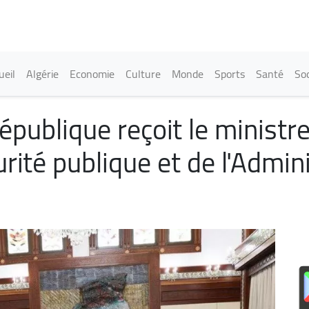
Aller
au
contenu
principal
in navigation
ueil
Algérie
Economie
Culture
Monde
Sports
Santé
Soc
épublique reçoit le ministre
curité publique et de l'Admin