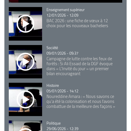
Catégorie
Enseignement supérieur
12/07/2026 - 12:09
BAC 2026 : une fiche de vœux à 12
choix pour les nouveaux bacheliers
Catégorie
Société
09/07/2026 - 09:37
Campagne de lutte contre les feux de
forêts : Si Ali Essaid de la DGF évoque
dans « L'Invité du jour » un premier
bilan encourageant
Catégorie
Histoire
05/07/2026 - 14:12
Noureddine Amara : « Nous savons ce
qu’a été la colonisation et nous l’avons
combattue de la meilleure des façons »
Catégorie
Politique
29/06/2026 - 12:39