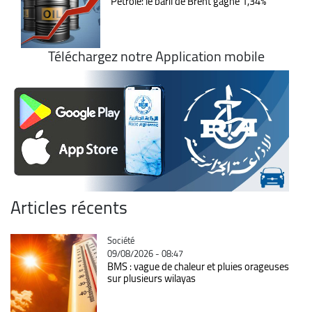
Pétrole: le baril de Brent gagne 1,34%
Téléchargez notre Application mobile
Articles récents
Catégorie
Société
09/08/2026 - 08:47
BMS : vague de chaleur et pluies orageuses
sur plusieurs wilayas