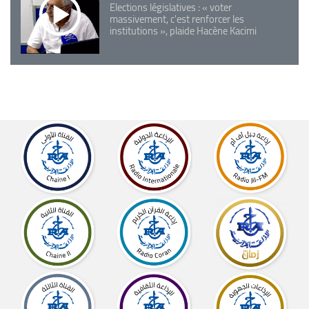
Elections législatives : « voter
massivement, c'est renforcer les
institutions », plaide Hacène Kacimi