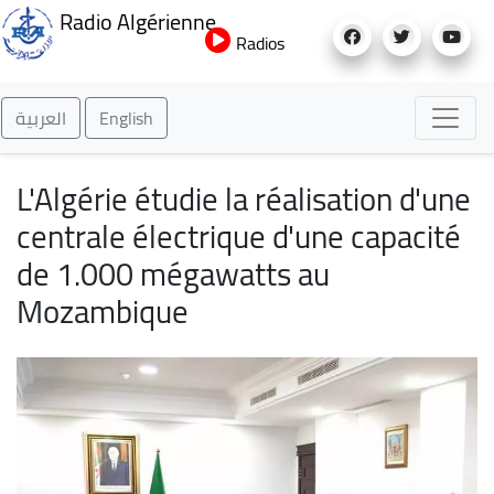
Aller
Radio Algérienne
au
Radios
contenu
principal
العربية
English
L'Algérie étudie la réalisation d'une
centrale électrique d'une capacité
de 1.000 mégawatts au
Mozambique