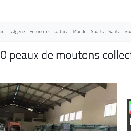
Aller
au
contenu
principal
in navigation
ueil
Algérie
Economie
Culture
Monde
Sports
Santé
Soc
500 peaux de moutons colle