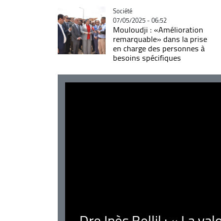
Catégorie
Société
07/05/2025 - 06:52
Mouloudji : «Amélioration
remarquable» dans la prise
en charge des personnes à
besoins spécifiques
Dre Inès Bellil : « La val