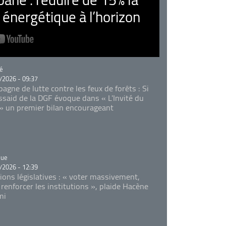
nergétique à l’horizon
rie
é
/2026 - 09:37
agne de lutte contre les feux de forêts : Si
Essaid de la DGF évoque dans « L'Invité du
 » un premier bilan encourageant
rie
que
/2026 - 12:39
tions législatives : « voter massivement,
 renforcer les institutions », plaide Hacène
mi