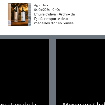
Catégorie
Agriculture
05/05/2025 - 07:05
L'huile d'olive «Ardhi» de
Djelfa remporte deux
médailles d'or en Suisse
orisation de la
Merouane Chaba