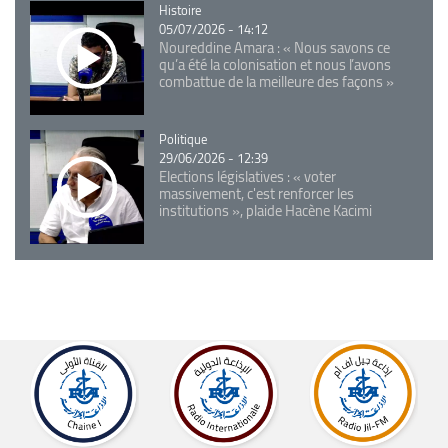
Catégorie
Histoire
05/07/2026 - 14:12
Noureddine Amara : « Nous savons ce
qu’a été la colonisation et nous l’avons
combattue de la meilleure des façons »
Catégorie
Politique
29/06/2026 - 12:39
Elections législatives : « voter
massivement, c'est renforcer les
institutions », plaide Hacène Kacimi