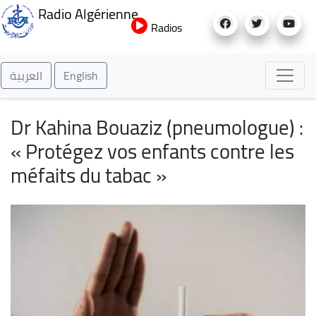
Aller
Radio Algérienne
au
Radios
contenu
principal
العربية
English
Dr Kahina Bouaziz (pneumologue) :
« Protégez vos enfants contre les
méfaits du tabac »