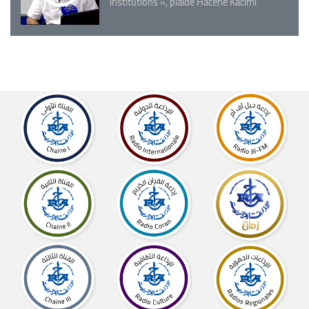
institutions », plaide Hacène Kacimi