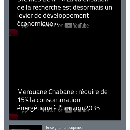
de la recherche est désormais un
levier de développement
économique »
Merouane Chabane : réduire de
15% la consommation
énergétique à l’horizon 2035
Catégorie
Enseignement supérieur