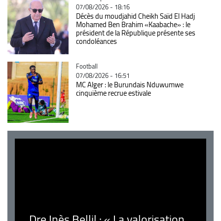
07/08/2026 - 18:16
Décès du moudjahid Cheikh Saïd El Hadj
Mohamed Ben Brahim «Kaabache» : le
président de la République présente ses
condoléances
Catégorie
Football
07/08/2026 - 16:51
MC Alger : le Burundais Nduwumwe
cinquième recrue estivale
Dre Inès Bellil : « La valorisation