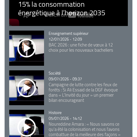
15% la consommation
énergétique à l’horizon 2035
Catégorie
Enseignement supérieur
12/07/2026 - 12:09
BAC 2026 : une fiche de vœux à 12
choix pour les nouveaux bacheliers
Catégorie
Société
09/07/2026 - 09:37
Campagne de lutte contre les feux de
forêts : Si Ali Essaid de la DGF évoque
dans « L'Invité du jour » un premier
bilan encourageant
Catégorie
Histoire
05/07/2026 - 14:12
Noureddine Amara : « Nous savons ce
qu’a été la colonisation et nous l’avons
combattue de la meilleure des façons »