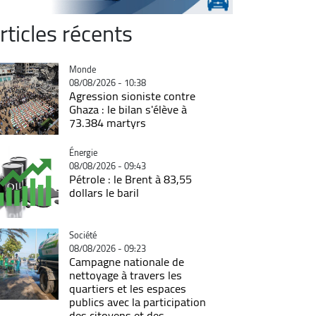
rticles récents
Catégorie
Monde
08/08/2026 - 10:38
Agression sioniste contre
Ghaza : le bilan s'élève à
73.384 martyrs
Catégorie
Énergie
08/08/2026 - 09:43
Pétrole : le Brent à 83,55
dollars le baril
Catégorie
Société
08/08/2026 - 09:23
Campagne nationale de
nettoyage à travers les
quartiers et les espaces
publics avec la participation
des citoyens et des