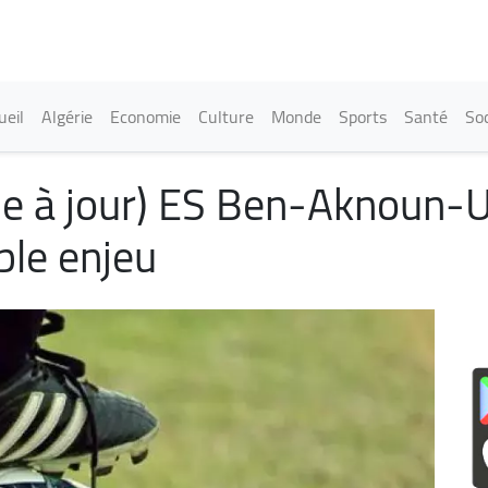
Aller
au
contenu
principal
in navigation
ueil
Algérie
Economie
Culture
Monde
Sports
Santé
Soc
se à jour) ES Ben-Aknoun-
ble enjeu