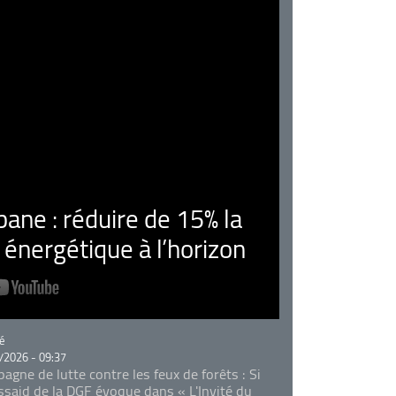
ne : réduire de 15% la
nergétique à l’horizon
rie
é
/2026 - 09:37
agne de lutte contre les feux de forêts : Si
Essaid de la DGF évoque dans « L'Invité du