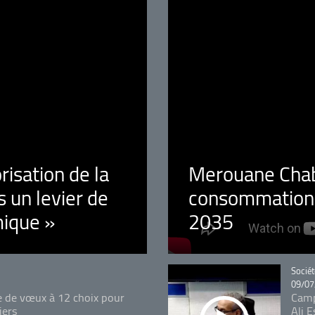
orisation de la
Merouane Chaba
 un levier de
consommation é
ique »
2035
Catégo
Sociét
09/07
e de vœux à 12 choix pour
Camp
iers
Ali 