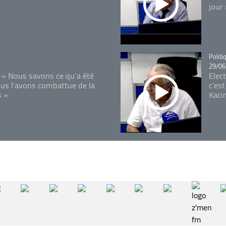
jour
Catégo
Politi
29/06
 « Nous savons ce qu’a été
Elec
ous l’avons combattue de la
c'est
s »
Kaci