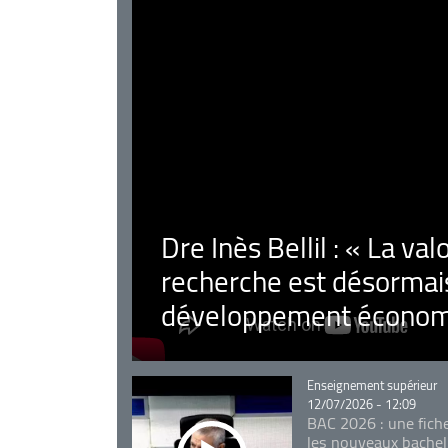
Dre Inès Bellil : « La val
recherche est désormais
développement économ
Catégorie
Enseignement supérieur
12/07/2026 - 12:09
BAC 2026 : une fich
les nouveaux bachel