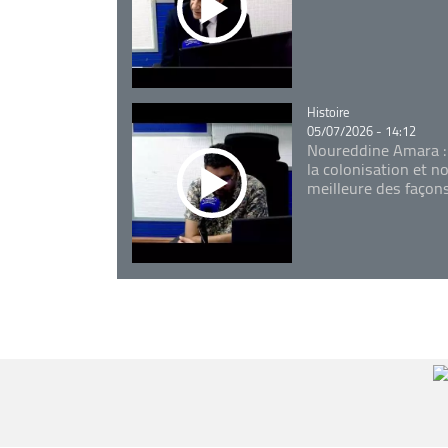
Catégorie
Histoire
05/07/2026 - 14:12
Noureddine Amara :
la colonisation et n
meilleure des façon