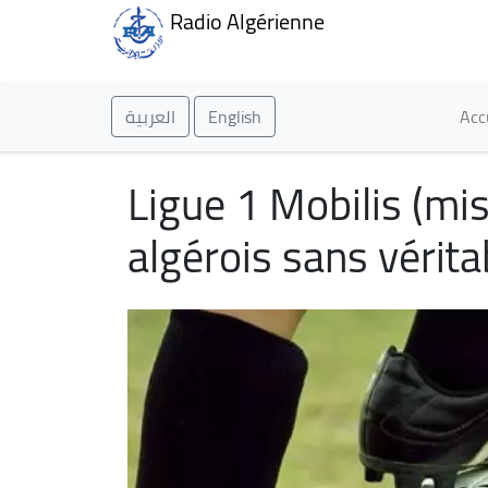
Radio Algérienne
Ma
العربية
English
Acc
Ligue 1 Mobilis (mi
algérois sans vérita