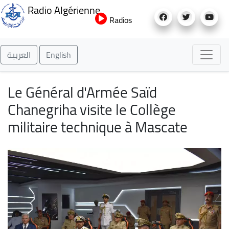
Aller
Radio Algérienne
au
Radios
contenu
principal
العربية
English
Le Général d'Armée Saïd
Chanegriha visite le Collège
militaire technique à Mascate