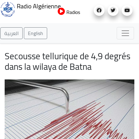
Aller
Radio Algérienne
au
Radios
contenu
principal
العربية
English
Secousse tellurique de 4,9 degrés
dans la wilaya de Batna