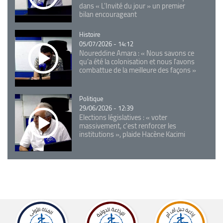
dans « L'Invité du jour » un premier
bilan encourageant
Catégorie
Histoire
05/07/2026 - 14:12
Noureddine Amara : « Nous savons ce
qu’a été la colonisation et nous l’avons
combattue de la meilleure des façons »
Catégorie
Politique
29/06/2026 - 12:39
Elections législatives : « voter
massivement, c'est renforcer les
institutions », plaide Hacène Kacimi