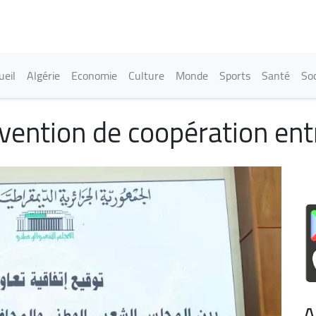
Aller
au
contenu
principal
in navigation
ueil
Algérie
Economie
Culture
Monde
Sports
Santé
Soc
vention de coopération ent
A