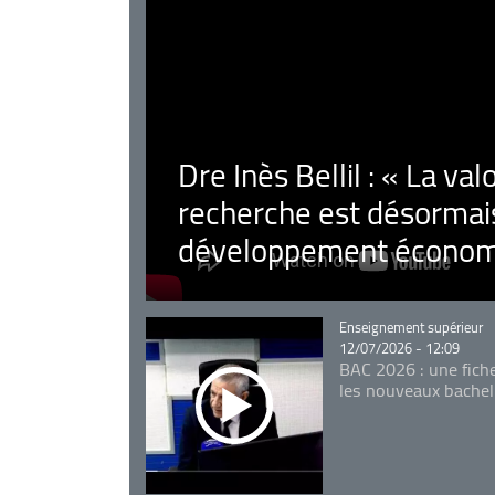
Dre Inès Bellil : « La val
recherche est désormais
développement économ
Catégorie
Enseignement supérieur
12/07/2026 - 12:09
BAC 2026 : une fich
les nouveaux bachel