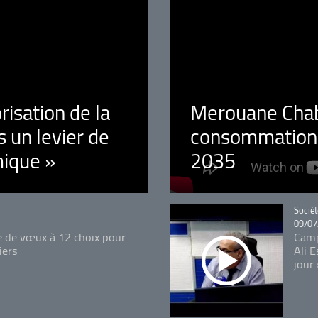
orisation de la
Merouane Chaba
 un levier de
consommation é
ique »
2035
Catégo
Sociét
09/07
e de vœux à 12 choix pour
Camp
iers
Ali 
jour