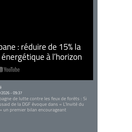
ne : réduire de 15% la
nergétique à l’horizon
rie
é
/2026 - 09:37
agne de lutte contre les feux de forêts : Si
Essaid de la DGF évoque dans « L'Invité du
 » un premier bilan encourageant