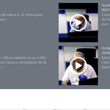
Catégo
Sociét
09/07
e de vœux à 12 choix pour
Camp
iers
Ali 
jour
Catégo
Politi
29/06
 « Nous savons ce qu’a été
Elec
ous l’avons combattue de la
c'est
s »
Kaci