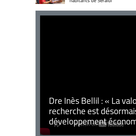
habitants de Seraïdi
Dre Inès Bellil : « La val
recherche est désormais
développement économ