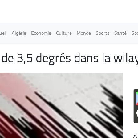
Aller
au
contenu
principal
in navigation
ueil
Algérie
Economie
Culture
Monde
Sports
Santé
Soc
 de 3,5 degrés dans la wila
A