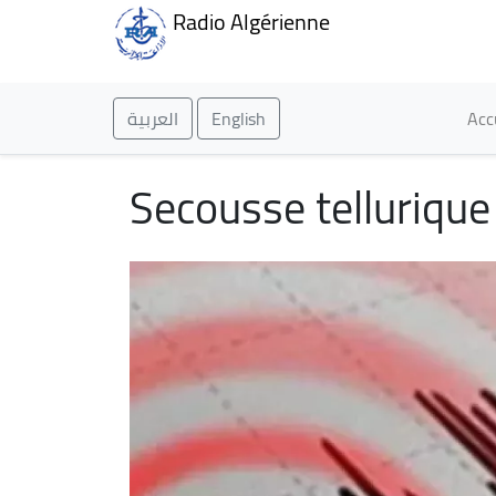
Radio Algérienne
Ma
العربية
English
Acc
Secousse tellurique