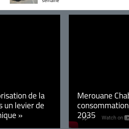
semaine
orisation de la
Merouane Chaba
 un levier de
consommation é
ique »
2035