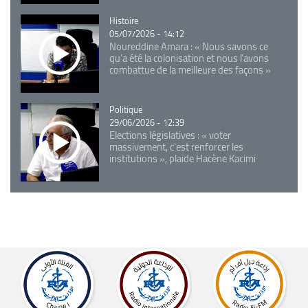
Catégorie
Histoire
05/07/2026 - 14:12
Noureddine Amara : « Nous savons ce
qu’a été la colonisation et nous l’avons
combattue de la meilleure des façons »
Catégorie
Politique
29/06/2026 - 12:39
Elections législatives : « voter
massivement, c'est renforcer les
institutions », plaide Hacène Kacimi