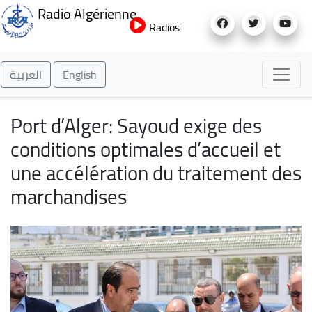
Aller
Radio Algérienne
au
Radios
contenu
principal
العربية
English
Port d’Alger: Sayoud exige des
conditions optimales d’accueil et
une accélération du traitement des
marchandises