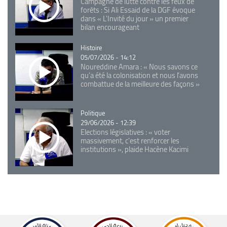
Campagne de lutte contre les feux de
forêts : Si Ali Essaid de la DGF évoque
dans « L'Invité du jour » un premier
bilan encourageant
Catégorie
Histoire
05/07/2026 - 14:12
Noureddine Amara : « Nous savons ce
qu’a été la colonisation et nous l’avons
combattue de la meilleure des façons »
Catégorie
Politique
29/06/2026 - 12:39
Elections législatives : « voter
massivement, c'est renforcer les
institutions », plaide Hacène Kacimi