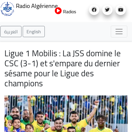
Aller
Radio Algérienne
au
Radios
contenu
principal
العربية
English
Ligue 1 Mobilis : La JSS domine le
CSC (3-1) et s'empare du dernier
sésame pour le Ligue des
champions