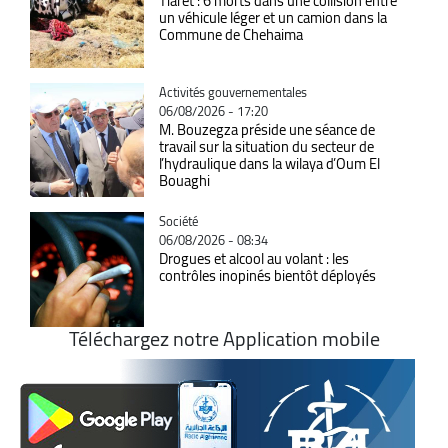
Tiaret : 6 morts dans une collision entre
un véhicule léger et un camion dans la
Commune de Chehaima
Catégorie
Activités gouvernementales
06/08/2026 - 17:20
M. Bouzegza préside une séance de
travail sur la situation du secteur de
l’hydraulique dans la wilaya d’Oum El
Bouaghi
Catégorie
Société
06/08/2026 - 08:34
Drogues et alcool au volant : les
contrôles inopinés bientôt déployés
Téléchargez notre Application mobile