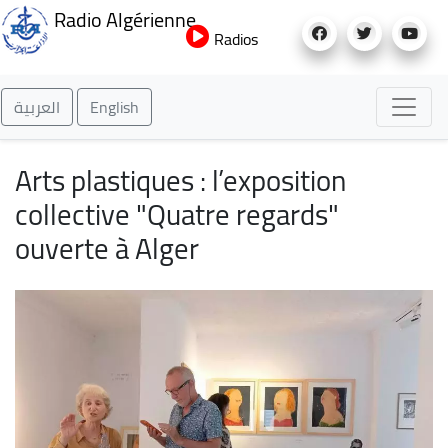
Aller
Radio Algérienne
au
Radios
contenu
principal
العربية
English
Arts plastiques : l’exposition
collective "Quatre regards"
ouverte à Alger