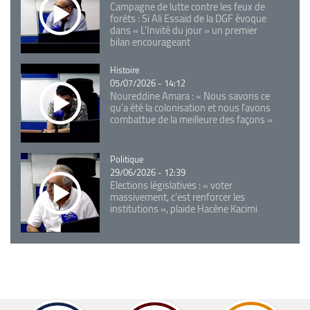
Campagne de lutte contre les feux de
forêts : Si Ali Essaid de la DGF évoque
dans « L'Invité du jour » un premier
bilan encourageant
Catégorie
Histoire
05/07/2026 - 14:12
Noureddine Amara : « Nous savons ce
qu’a été la colonisation et nous l’avons
combattue de la meilleure des façons »
Catégorie
Politique
29/06/2026 - 12:39
Elections législatives : « voter
massivement, c'est renforcer les
institutions », plaide Hacène Kacimi