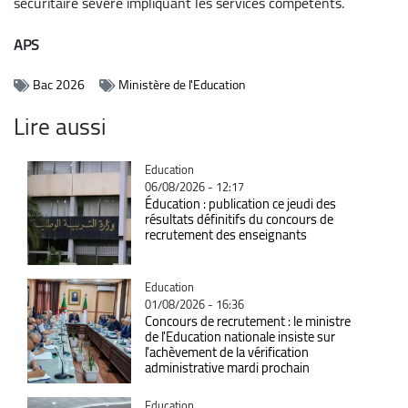
sécuritaire sévère impliquant les services compétents.
APS
Bac 2026
Ministère de l'Education
Lire aussi
Catégorie
Education
06/08/2026 - 12:17
Éducation : publication ce jeudi des
résultats définitifs du concours de
recrutement des enseignants
Catégorie
Education
01/08/2026 - 16:36
Concours de recrutement : le ministre
de l'Education nationale insiste sur
l'achèvement de la vérification
administrative mardi prochain
Catégorie
Education