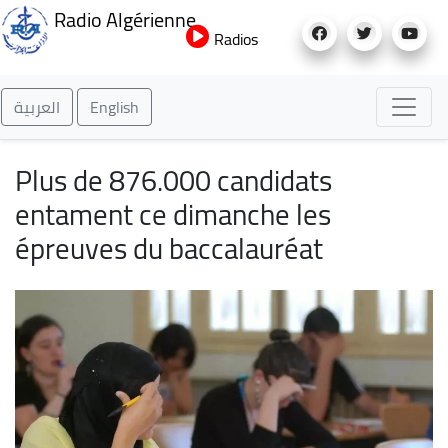
Aller
Radio Algérienne
au
Radios
contenu
principal
العربية
English
Plus de 876.000 candidats
entament ce dimanche les
épreuves du baccalauréat