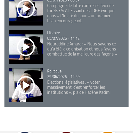
Campagne de lutte contre les feux de
forêts : Si Ali Essaid de la DGF évoque
dans « L'Invité du jour » un premier
bilan encourageant
Catégorie
Histoire
05/07/2026 - 14:12
Noureddine Amara : « Nous savons ce
qu’a été la colonisation et nous l’avons
combattue de la meilleure des façons »
Catégorie
Politique
29/06/2026 - 12:39
Elections législatives : « voter
massivement, c'est renforcer les
institutions », plaide Hacène Kacimi