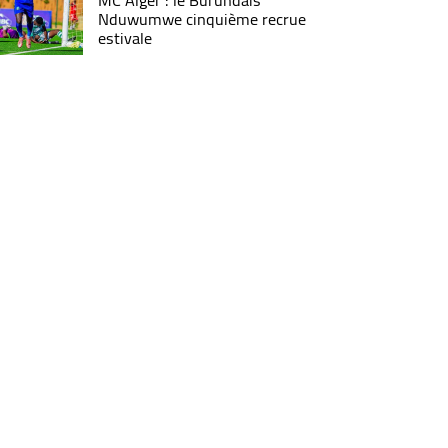
MC Alger : le Burundais
Nduwumwe cinquième recrue
estivale