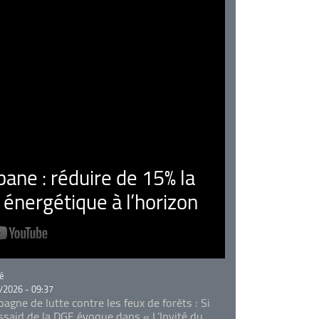
ne : réduire de 15% la
nergétique à l’horizon
rie
é
/2026 - 09:37
agne de lutte contre les feux de forêts : Si
Essaid de la DGF évoque dans « L'Invité du