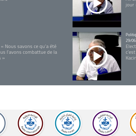
jour
Catégo
Politi
29/06
 « Nous savons ce qu’a été
Elec
ous l’avons combattue de la
c'est
s »
Kaci