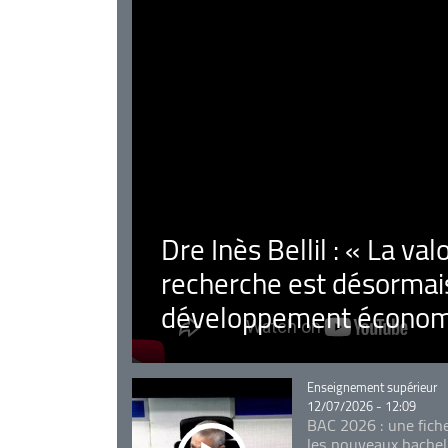
Dre Inès Bellil : « La val
recherche est désormais
développement économ
Catégorie
Enseignement supérieur
12/07/2026 - 12:09
BAC 2026 : une fich
les nouveaux bachel