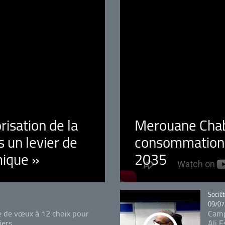
orisation de la
Merouane Chaba
 un levier de
consommation é
ique »
2035
Catégo
Sociét
09/07
e de vœux à 12 choix pour
Camp
iers
Ali 