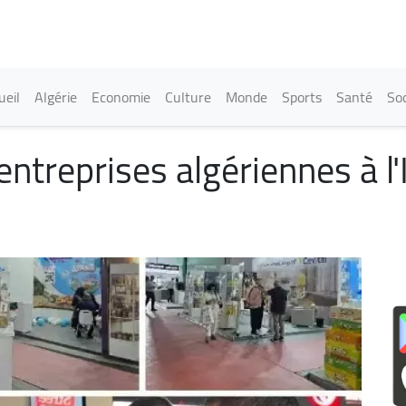
Aller
au
contenu
principal
in navigation
ueil
Algérie
Economie
Culture
Monde
Sports
Santé
Soc
entreprises algériennes à l'