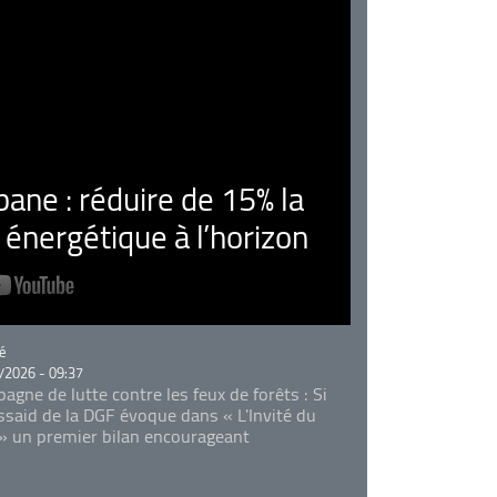
ne : réduire de 15% la
nergétique à l’horizon
rie
é
/2026 - 09:37
agne de lutte contre les feux de forêts : Si
Essaid de la DGF évoque dans « L'Invité du
 » un premier bilan encourageant