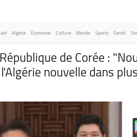
Aller
au
contenu
principal
in navigation
ueil
Algérie
Economie
Culture
Monde
Sports
Santé
Soc
 République de Corée : "N
l'Algérie nouvelle dans plu