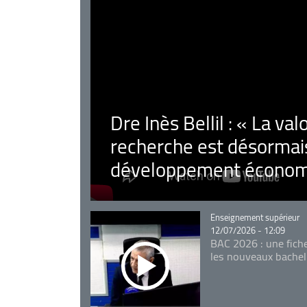
Dre Inès Bellil : « La val
recherche est désormais
développement économ
Catégorie
Enseignement supérieur
12/07/2026 - 12:09
BAC 2026 : une fich
les nouveaux bachel