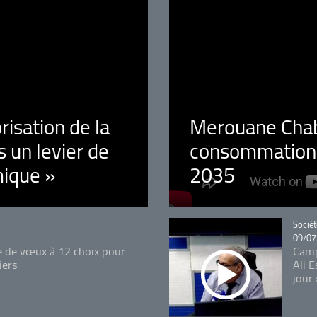
orisation de la
Merouane Chaba
 un levier de
consommation é
ique »
2035
Catégo
Sociét
09/07
e de vœux à 12 choix pour
Camp
iers
Ali 
jour