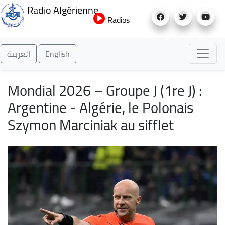
Aller
Radio Algérienne
au
Radios
contenu
principal
العربية
English
Mondial 2026 – Groupe J (1re J) :
Argentine - Algérie, le Polonais
Szymon Marciniak au sifflet