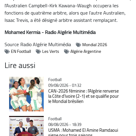
l'Australien Campbell-Kirk Kawana-Waugh occupera les
fonctions de quatrième arbitre, alors que l’autre Australien,
Isaac Trevis, a été désigné arbitre assistant remplaçant.
Mohamed Kermia - Radio Algérie Multimédia
Source
Radio Algérie Multimédia
Mondial 2026
EN Football
Les Verts
Algérie Argentine
Lire aussi
Catégorie
Football
09/08/2026 - 07:32
CAN-2026 féminine : l'Algérie renverse
la Côte d'Ivoire (2-1) et se qualifie pour
le Mondial brésilien
Catégorie
Football
08/08/2026 - 18:39
USMA : Mohamed El Amine Ramdaoui
signe pour trois saisons