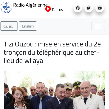
Aller
Radio Algérienne
au
Radios
contenu
principal
العربية
English
Tizi Ouzou : mise en service du 2e
tronçon du téléphérique au chef-
lieu de wilaya