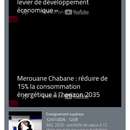
levier de développement
économique »
Merouane Chabane : réduire de
15% la consommation
énergétique à l’horizon 2035
Catégorie
Enseignement supérieur
12/07/2026 - 12:09
BAC 2026 : une fiche de vœux à 12
choix pour les nouveaux bacheliers