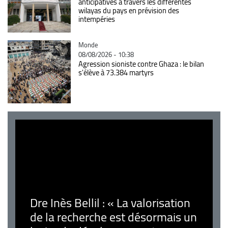
anticipatives à travers les différentes
wilayas du pays en prévision des
intempéries
Catégorie
Monde
08/08/2026 - 10:38
Agression sioniste contre Ghaza : le bilan
s'élève à 73.384 martyrs
Dre Inès Bellil : « La valorisation
de la recherche est désormais un