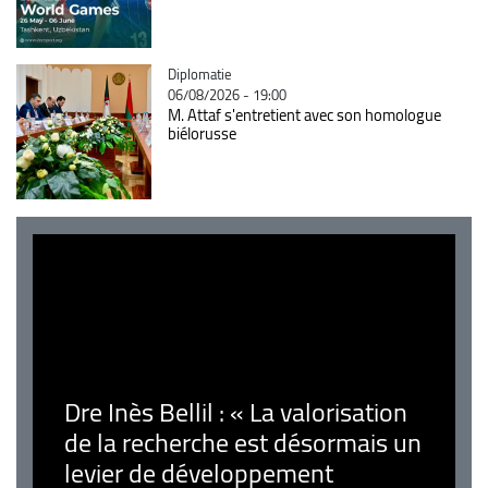
Catégorie
Diplomatie
06/08/2026 - 19:00
M. Attaf s'entretient avec son homologue
biélorusse
Dre Inès Bellil : « La valorisation
de la recherche est désormais un
levier de développement