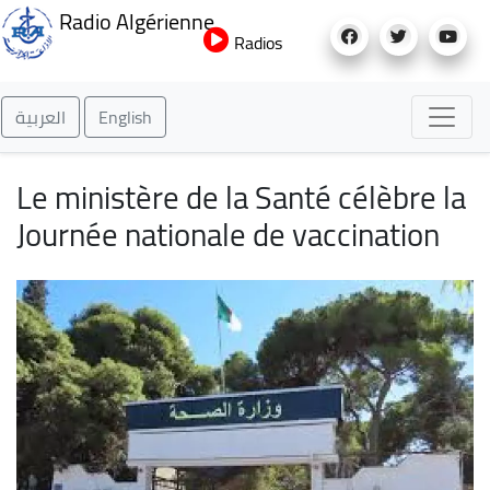
Aller
Radio Algérienne
au
Radios
contenu
principal
العربية
English
Le ministère de la Santé célèbre la
Journée nationale de vaccination