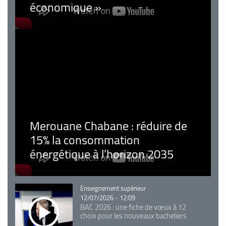
économique »
Merouane Chabane : réduire de
15% la consommation
énergétique à l’horizon 2035
Catégorie
Enseignement supérieur
12/07/2026 - 12:09
BAC 2026 : une fiche de vœux à 12
choix pour les nouveaux bacheliers