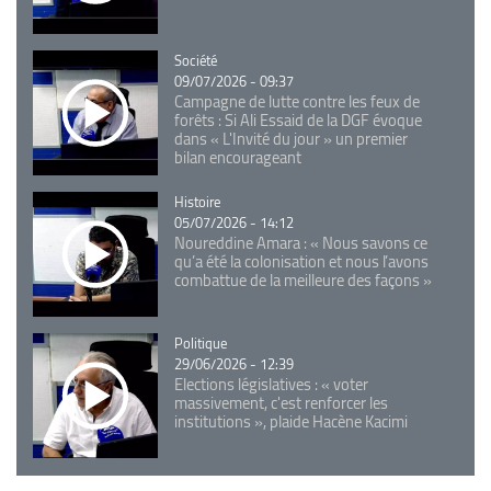
Catégorie
Société
09/07/2026 - 09:37
Campagne de lutte contre les feux de
forêts : Si Ali Essaid de la DGF évoque
dans « L'Invité du jour » un premier
bilan encourageant
Catégorie
Histoire
05/07/2026 - 14:12
Noureddine Amara : « Nous savons ce
qu’a été la colonisation et nous l’avons
combattue de la meilleure des façons »
Catégorie
Politique
29/06/2026 - 12:39
Elections législatives : « voter
massivement, c'est renforcer les
institutions », plaide Hacène Kacimi