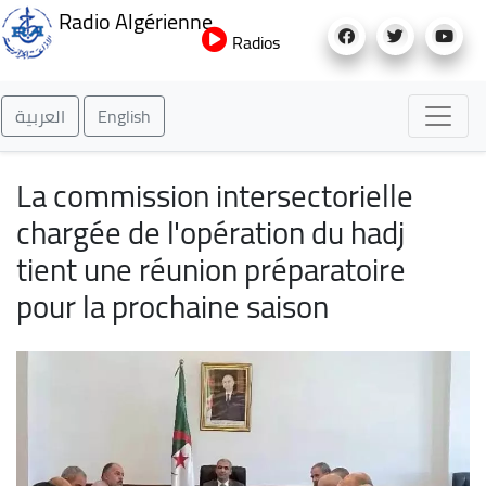
Aller
Radio Algérienne
au
Radios
contenu
principal
العربية
English
La commission intersectorielle
chargée de l'opération du hadj
tient une réunion préparatoire
pour la prochaine saison