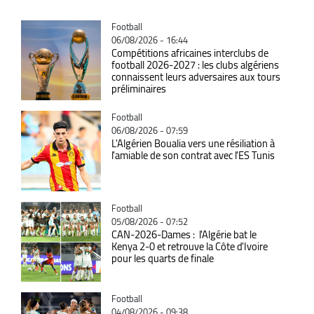
Catégorie
Football
06/08/2026 - 16:44
Compétitions africaines interclubs de
football 2026-2027 : les clubs algériens
connaissent leurs adversaires aux tours
préliminaires
Catégorie
Football
06/08/2026 - 07:59
L'Algérien Boualia vers une résiliation à
l'amiable de son contrat avec l'ES Tunis
Catégorie
Football
05/08/2026 - 07:52
CAN-2026-Dames : l'Algérie bat le
Kenya 2-0 et retrouve la Côte d'Ivoire
pour les quarts de finale
Catégorie
Football
04/08/2026 - 09:38