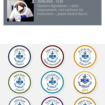
29/06/2026 - 12:39
Elections législatives : « voter
massivement, c'est renforcer les
institutions », plaide Hacène Kacimi