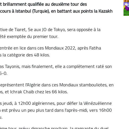
st brillamment qualifiée au deuxième tour des
rs à Istanbul (Turquie), en battant aux points la Kazakh
ive de Tiaret, 5e aux JO de Tokyo, sera opposée à la
 été exemptée du premier tour.
n entrée en lice dans ces Mondiaux 2022, après Fatiha
 la catégorie des 48 kilos.
as Tayonis, mais finalement, elle a complètement raté son
5-0.
 représentent l'Algérie dans ces Mondiaux stambouliotes, en
 et Ichrak Chaïb chez les 66 kilos.
ès jeudi, à 12h00 algériennes, pour défier la Vénézuélienne
est prévu un peu plus tard dans l'après-midi, vers 16h00
u.
xième tour, prévu dimanche prochain, la gagnante du duel