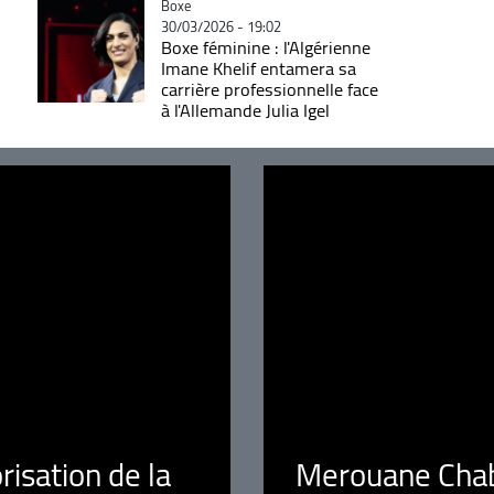
Catégorie
Boxe
30/03/2026 - 19:02
Boxe féminine : l'Algérienne
Imane Khelif entamera sa
carrière professionnelle face
à l'Allemande Julia Igel
orisation de la
Merouane Chaba