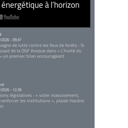
nergétique à l’horizon
rie
é
/2026 - 09:37
agne de lutte contre les feux de forêts : Si
Essaid de la DGF évoque dans « L'Invité du
 » un premier bilan encourageant
rie
que
/2026 - 12:39
tions législatives : « voter massivement,
 renforcer les institutions », plaide Hacène
mi