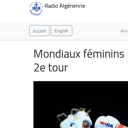
Radio Algérienne
Ma
العربية
English
Acc
Mondiaux féminins 2
2e tour