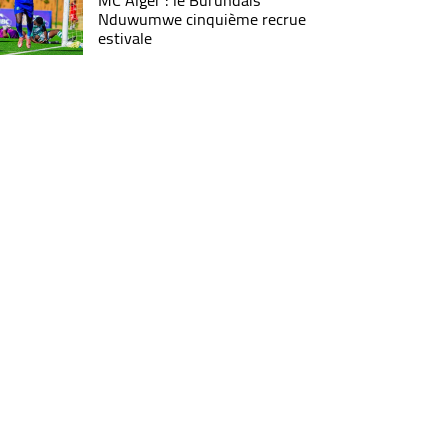
MC Alger : le Burundais
Nduwumwe cinquième recrue
estivale