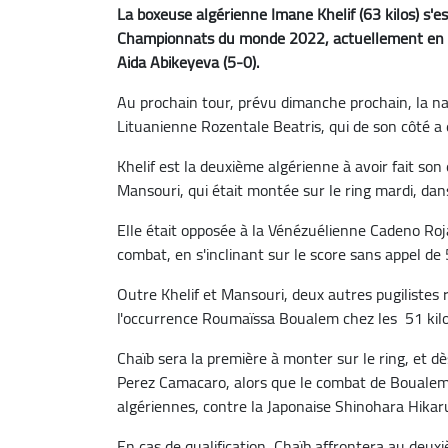
La boxeuse algérienne Imane Khelif (63 kilos) s'e
Championnats du monde 2022, actuellement en cou
Aida Abikeyeva (5-0).
Au prochain tour, prévu dimanche prochain, la nat
Lituanienne Rozentale Beatris, qui de son côté a
Khelif est la deuxième algérienne à avoir fait so
Mansouri, qui était montée sur le ring mardi, dans
Elle était opposée à la Vénézuélienne Cadeno Roj
combat, en s'inclinant sur le score sans appel de 
Outre Khelif et Mansouri, deux autres pugilistes
l'occurrence Roumaïssa Boualem chez les 51 kilos,
Chaïb sera la première à monter sur le ring, et d
Perez Camacaro, alors que le combat de Boualem 
algériennes, contre la Japonaise Shinohara Hikar
En cas de qualification, Chaïb affrontera au deu