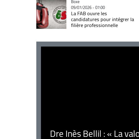
Catégorie
Boxe
09/07/2026 - 07:00
La FAB ouvre les
candidatures pour intégrer la
filière professionnelle
Dre Inès Bellil : « La val