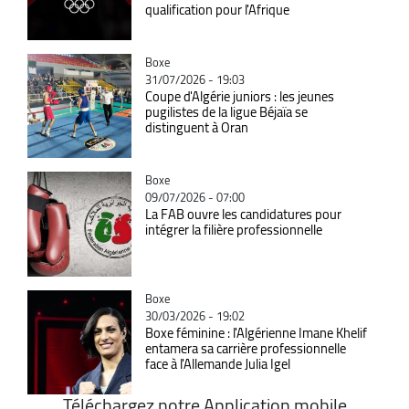
qualification pour l'Afrique
Catégorie
Boxe
31/07/2026 - 19:03
Coupe d'Algérie juniors : les jeunes
pugilistes de la ligue Béjaïa se
distinguent à Oran
Catégorie
Boxe
09/07/2026 - 07:00
La FAB ouvre les candidatures pour
intégrer la filière professionnelle
Catégorie
Boxe
30/03/2026 - 19:02
Boxe féminine : l'Algérienne Imane Khelif
entamera sa carrière professionnelle
face à l'Allemande Julia Igel
Téléchargez notre Application mobile