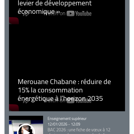
levier de développement
économique »
Merouane Chabane : réduire de
15% la consommation
énergétique à l’horizon 2035
Catégorie
Enseignement supérieur
12/07/2026 - 12:09
BAC 2026 : une fiche de vœux à 12