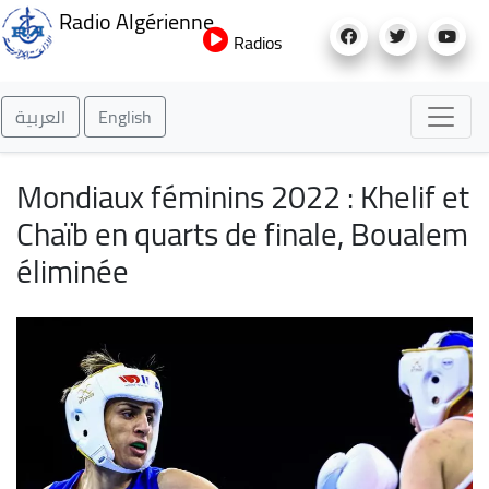
Aller
Radio Algérienne
au
Radios
contenu
principal
العربية
English
Mondiaux féminins 2022 : Khelif et
Chaïb en quarts de finale, Boualem
éliminée