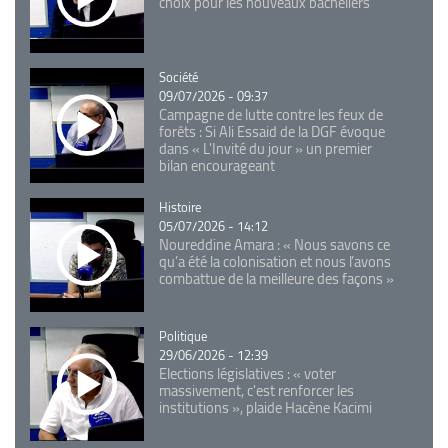
choix pour les nouveaux bacheliers
Catégorie
Société
09/07/2026 - 09:37
Campagne de lutte contre les feux de
forêts : Si Ali Essaid de la DGF évoque
dans « L'Invité du jour » un premier
bilan encourageant
Catégorie
Histoire
05/07/2026 - 14:12
Noureddine Amara : « Nous savons ce
qu’a été la colonisation et nous l’avons
combattue de la meilleure des façons »
Catégorie
Politique
29/06/2026 - 12:39
Elections législatives : « voter
massivement, c'est renforcer les
institutions », plaide Hacène Kacimi