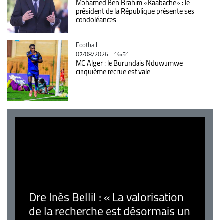
Mohamed Ben Brahim «Kaabache» : le
président de la République présente ses
condoléances
Catégorie
Football
07/08/2026 - 16:51
MC Alger : le Burundais Nduwumwe
cinquième recrue estivale
Dre Inès Bellil : « La valorisation
de la recherche est désormais un