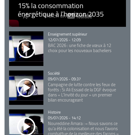
15% la consommation
énergétique à l’horizon 2035
Catégorie
Enseignement supérieur
12/07/2026 - 12:09
BAC 2026 : une fiche de vœux à 12
choix pour les nouveaux bacheliers
Catégorie
Société
09/07/2026 - 09:37
Campagne de lutte contre les feux de
forêts : Si Ali Essaid de la DGF évoque
dans « L'Invité du jour » un premier
bilan encourageant
Catégorie
Histoire
05/07/2026 - 14:12
Noureddine Amara : « Nous savons ce
qu’a été la colonisation et nous l’avons
combattue de la meilleure des façons »