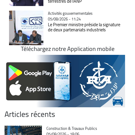
terrestres de l'ANP
Catégorie
Activités gouvernementales
05/08/2026 - 11:24
Le Premier ministre préside la signature
de deux partenariats industriels
Téléchargez notre Application mobile
Articles récents
Catégorie
Construction & Travaux Publics
05/08/2026 - 18:06