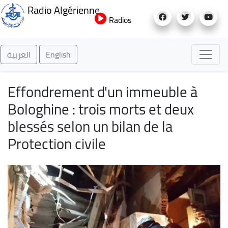
Aller
Radio Algérienne
au
Radios
contenu
principal
العربية
English
Effondrement d'un immeuble à
Bologhine : trois morts et deux
blessés selon un bilan de la
Protection civile