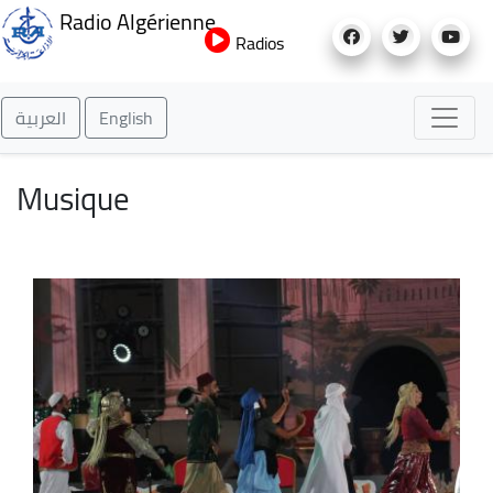
Aller
Radio Algérienne
au
Radios
contenu
principal
العربية
English
Musique