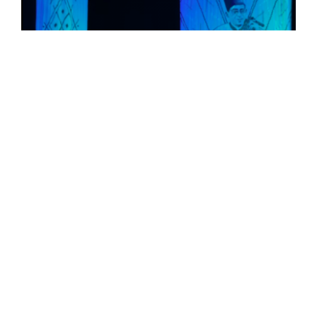
Hommage à Cheikh Abdelkrim Dali, illustre
maître de la musique andalouse
«L'intemporel», un concert musical en hommage à
Cheikh Abdelkrim Dali (1914- 1978), figure de proue de la
musique andalouse, a été animé samedi soir à Alger, par
une pléiade d'artistes ...