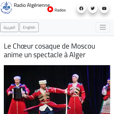
Aller
Radio Algérienne
au
Radios
contenu
principal
العربية
English
Le Chœur cosaque de Moscou
anime un spectacle à Alger