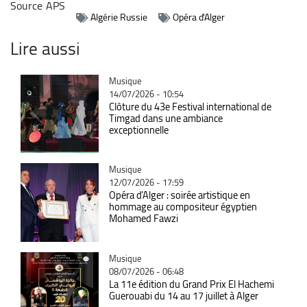
Source
APS
Algérie Russie
Opéra d'Alger
Lire aussi
Catégorie
Musique
14/07/2026 - 10:54
Clôture du 43e Festival international de
Timgad dans une ambiance
exceptionnelle
Catégorie
Musique
12/07/2026 - 17:59
Opéra d'Alger : soirée artistique en
hommage au compositeur égyptien
Mohamed Fawzi
Catégorie
Musique
08/07/2026 - 06:48
La 11e édition du Grand Prix El Hachemi
Guerouabi du 14 au 17 juillet à Alger