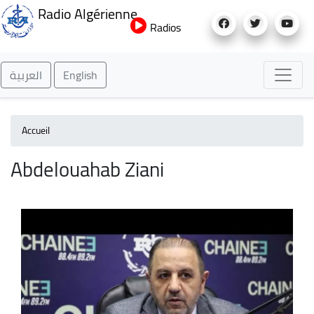
Aller
Radio Algérienne
au
Radios
contenu
principal
العربية
English
Accueil
Abdelouahab Ziani