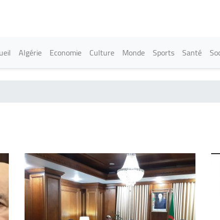
Aller
au
contenu
principal
in navigation
ueil
Algérie
Economie
Culture
Monde
Sports
Santé
Soc