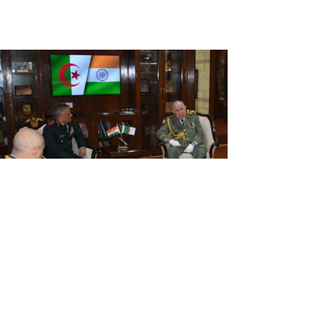
e Général d'Armée Chanegriha reçu
 New Delhi par le Chef d'Etat-major
e la Défense des Forces armées
ndiennes