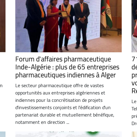
Forum d'affaires pharmaceutique
7
Inde-Algérie : plus de 65 entreprises
de
pharmaceutiques indiennes à Alger
p
v
im
Le secteur pharmaceutique offre de vastes
R
opportunités aux entreprises algériennes et
indiennes pour la concrétisation de projets
Le
d'investissements conjoints et l'édification d'un
Te
partenariat durable et mutuellement bénéfique,
pr
notamment en direction ...
Dr