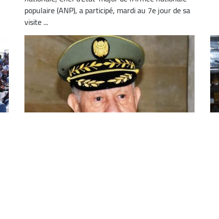
populaire (ANP), a participé, mardi au 7e jour de sa
visite ...
Saïd Chanegriha se rend aux
L
entreprises Bharat Forge Limited et
à
Larsen And Toubro
d
i
Le Général d'Armée, Saïd Chanegriha, ministre