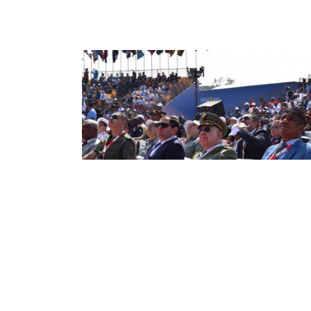
Le Général d'Armée Chanegriha
prend part à la cérémonie
d'ouverture du Salon «Aero India»
Le Général d'Armée, Saïd Chanegriha, ministre