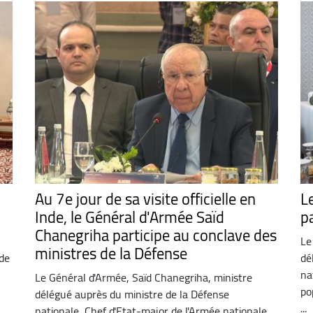
Au 7e jour de sa visite officielle en
L
Inde, le Général d'Armée Saïd
p
Chanegriha participe au conclave des
Le
ministres de la Défense
nde
dé
na
Le Général d'Armée, Saïd Chanegriha, ministre
po
délégué auprès du ministre de la Défense
...
nationale, Chef d'Etat-major de l'Armée nationale