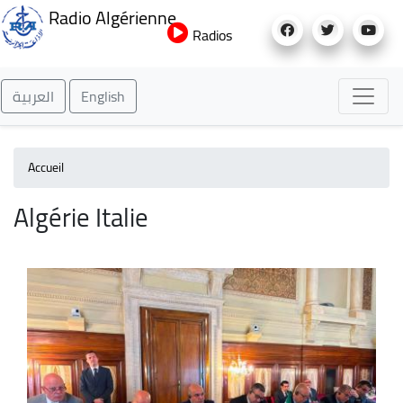
Aller
Radio Algérienne
au
Radios
contenu
principal
العربية
English
Accueil
Algérie Italie