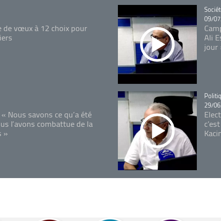
Catégo
Sociét
09/07
e de vœux à 12 choix pour
Camp
iers
Ali 
jour
Catégo
Politi
29/06
 « Nous savons ce qu’a été
Elec
ous l’avons combattue de la
c'est
s »
Kaci