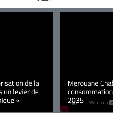
orisation de la
Merouane Chaba
 un levier de
consommation é
ique »
2035