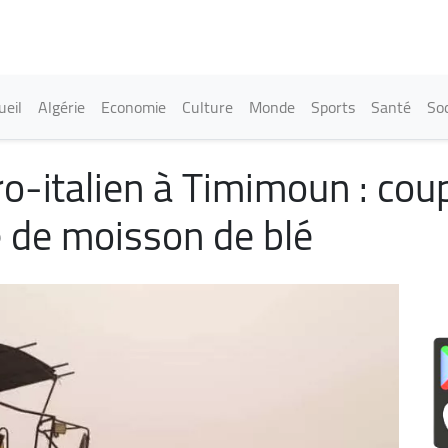
Aller
au
contenu
principal
in navigation
ueil
Algérie
Economie
Culture
Monde
Sports
Santé
Soc
ro-italien à Timimoun : coup
 de moisson de blé