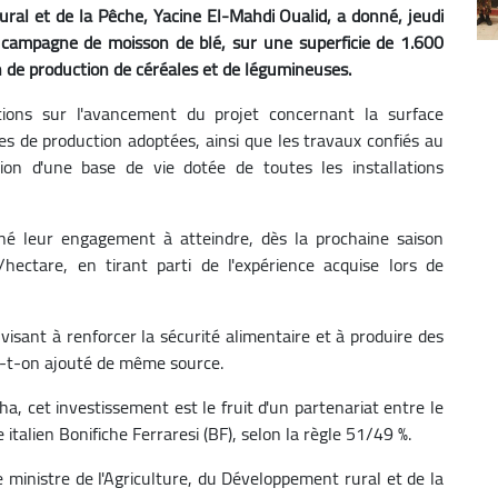
ural et de la Pêche, Yacine El-Mahdi Oualid, a donné, jeudi
e campagne de moisson de blé, sur une superficie de 1.600
en de production de céréales et de légumineuses.
ations sur l'avancement du projet concernant la surface
ues de production adoptées, ainsi que les travaux confiés au
ion d'une base de vie dotée de toutes les installations
igné leur engagement à atteindre, dès la prochaine saison
ectare, en tirant parti de l'expérience acquise lors de
 visant à renforcer la sécurité alimentaire et à produire des
 a-t-on ajouté de même source.
a, cet investissement est le fruit d'un partenariat entre le
 italien Bonifiche Ferraresi (BF), selon la règle 51/49 %.
le ministre de l'Agriculture, du Développement rural et de la