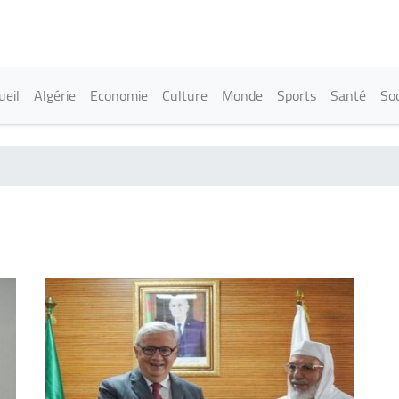
Aller
au
contenu
principal
in navigation
ueil
Algérie
Economie
Culture
Monde
Sports
Santé
Soc