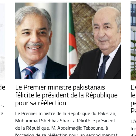
de
Le Premier ministre pakistanais
L
félicite le président de la République
l
pour sa réélection
p
es
P
es
Le Premier ministre de la République du Pakistan,
Muhammad Shehbaz Sharif a félicité le président
L'
de la République, M. Abdelmadjid Tebboune, à
fo
l'occasion de sa réélection pour un second mandat
d'