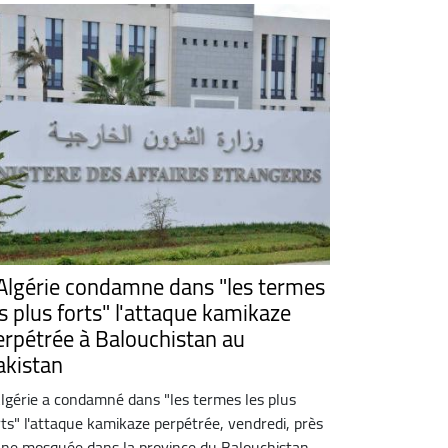
'Algérie condamne dans "les termes
es plus forts" l'attaque kamikaze
erpétrée à Balouchistan au
akistan
Algérie a condamné dans "les termes les plus
rts" l'attaque kamikaze perpétrée, vendredi, près
une mosquée dans la province du Balouchistan