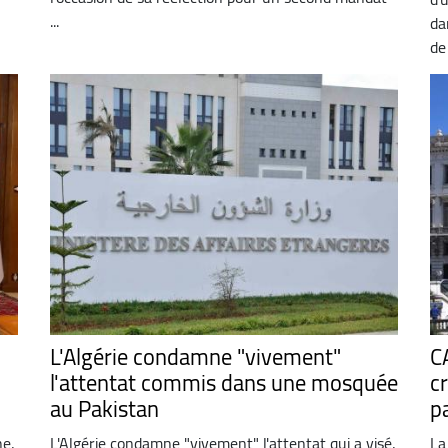
...
da
de 
L'Algérie condamne "vivement"
C
l'attentat commis dans une mosquée
c
au Pakistan
p
ne,
L'Algérie condamne "vivement" l'attentat qui a visé,
La