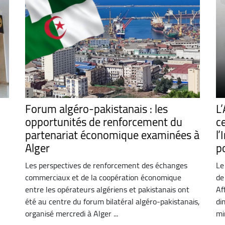
Forum algéro-pakistanais : les
L’
opportunités de renforcement du
c
partenariat économique examinées à
l
Alger
p
Les perspectives de renforcement des échanges
Le
commerciaux et de la coopération économique
de
entre les opérateurs algériens et pakistanais ont
Af
été au centre du forum bilatéral algéro-pakistanais,
di
organisé mercredi à Alger ...
min