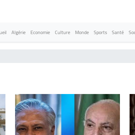
Aller
au
contenu
principal
in navigation
ueil
Algérie
Economie
Culture
Monde
Sports
Santé
Soc