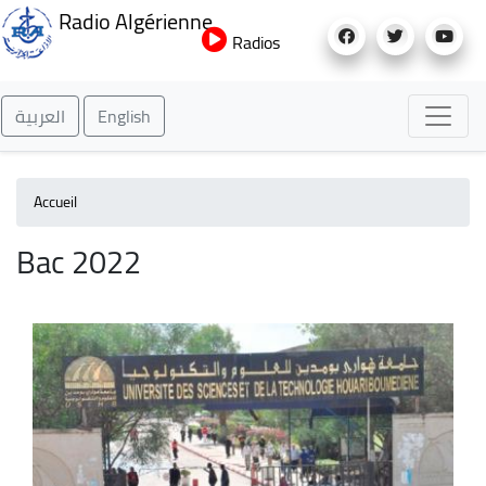
Aller
Radio Algérienne
au
Radios
contenu
principal
العربية
English
Accueil
Bac 2022