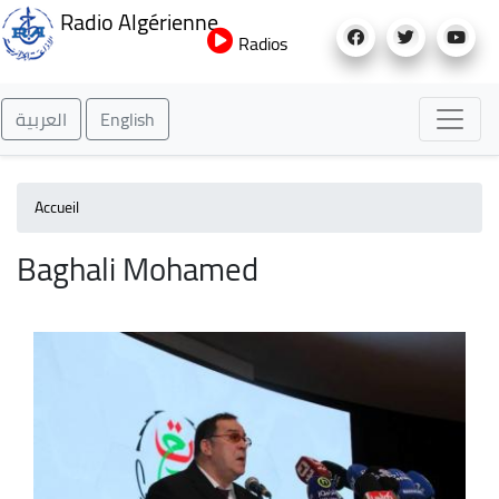
Aller
Radio Algérienne
au
Radios
contenu
principal
العربية
English
Accueil
Baghali Mohamed