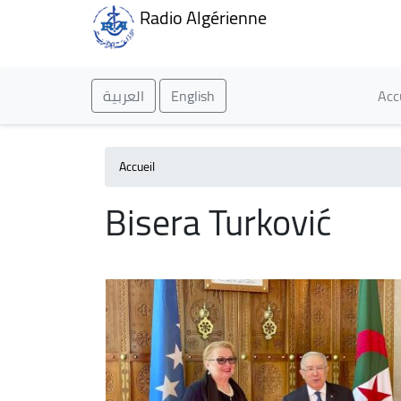
Radio Algérienne
Ma
العربية
English
Acc
Accueil
Bisera Turković