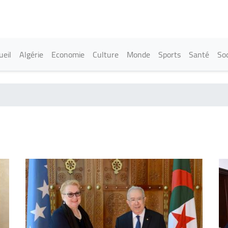
Aller
au
contenu
principal
in navigation
ueil
Algérie
Economie
Culture
Monde
Sports
Santé
Soc