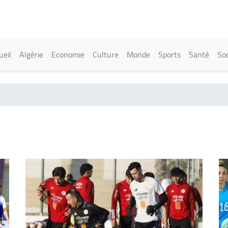
Aller
au
contenu
principal
in navigation
ueil
Algérie
Economie
Culture
Monde
Sports
Santé
Soc