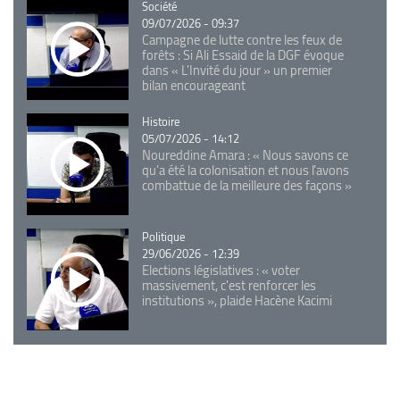
Catégorie
Société
09/07/2026 - 09:37
Campagne de lutte contre les feux de
forêts : Si Ali Essaid de la DGF évoque
dans « L'Invité du jour » un premier
bilan encourageant
Catégorie
Histoire
05/07/2026 - 14:12
Noureddine Amara : « Nous savons ce
qu’a été la colonisation et nous l’avons
combattue de la meilleure des façons »
Catégorie
Politique
29/06/2026 - 12:39
Elections législatives : « voter
massivement, c'est renforcer les
institutions », plaide Hacène Kacimi