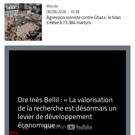
Catégorie
Monde
08/08/2026 - 10:38
Agression sioniste contre Ghaza : le bilan
s'élève à 73.384 martyrs
Dre Inès Bellil : « La valorisation
de la recherche est désormais un
levier de développement
économique »